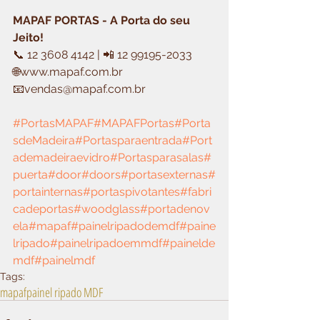
MAPAF PORTAS - A Porta do seu 
Jeito!
📞 12 3608 4142 | 📲 12 99195-2033
🌐www.mapaf.com.br
📧vendas@mapaf.com.br
#PortasMAPAF
#MAPAFPortas
#Porta
sdeMadeira
#Portasparaentrada
#Port
ademadeiraevidro
#Portasparasalas
#
puerta
#door
#doors
#portasexternas
#
portainternas
#portaspivotantes
#fabri
cadeportas
#woodglass
#portadenov
ela
#mapaf
#painelripadodemdf
#paine
lripado
#painelripadoemmdf
#painelde
mdf
#painelmdf
Tags:
mapaf
painel ripado MDF