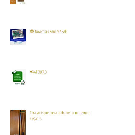
🔵 Novembro Azul MAPAF
📢ATENÇÃO
Para você que busca acabamento moderno e
elegante.