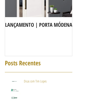
LANÇAMENTO | PORTA MÓDENA
A LINHA DE POR
agora é Linha 3b
Posts Recentes
Dicas com Tim Lopes