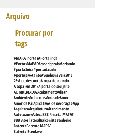
Arquivo
Procurar por
tags
#MAPAFPortas
#Portalinda
#PortasMAPAF
#casadepraia
#orlando
#portaSuiça
#portadasala
#portapivotante
#vendasnaveia
2018
25% de desconto
A copa do mundo
A copa em 2018
A porta do seu jeito
ACIMDERJ
AD02
Acabamento
Alizar
Ambiente
Ambientes
Amizade
Amor
Amor de Pai
Aplicativos de decoração
App
Arquiteto
Arquitetura
Atendimento
Autoexame
Azteca
BBB Frisada MAPAF