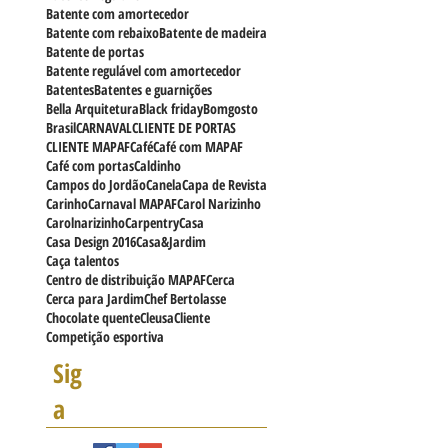
BBB visor lateral
Balconista
Banheiro
Batente
Batente MAPAF
Batente Regulável
Batente com amortecedor
Batente com rebaixo
Batente de madeira
Batente de portas
Batente regulável com amortecedor
Batentes
Batentes e guarnições
Bella Arquitetura
Black friday
Bomgosto
Brasil
CARNAVAL
CLIENTE DE PORTAS
CLIENTE MAPAF
Café
Café com MAPAF
Café com portas
Caldinho
Campos do Jordão
Canela
Capa de Revista
Carinho
Carnaval MAPAF
Carol Narizinho
Carolnarizinho
Carpentry
Casa
Casa Design 2016
Casa&Jardim
Caça talentos
Centro de distribuição MAPAF
Cerca
Cerca para Jardim
Chef Bertolasse
Chocolate quente
Cleusa
Cliente
Competição esportiva
Sig