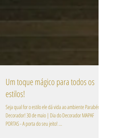
Um toque mágico para todos os
estilos!
Seja qual for o estilo ele dá vida ao ambiente Parabéns
Decorador! 30 de maio | Dia do Decorador MAPAF