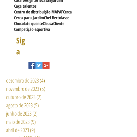
Carinho
Carnaval MAPAF
Carol Narizinho
Carolnarizinho
Carpentry
Casa
Casa Design 2016
Casa&Jardim
Caça talentos
Centro de distribuição MAPAF
Cerca
Cerca para Jardim
Chef Bertolasse
Chocolate quente
Cleusa
Cliente
Competição esportiva
Sig
a
dezembro de 2023
(4)
4 posts
novembro de 2023
(5)
5 posts
outubro de 2023
(2)
2 posts
agosto de 2023
(5)
5 posts
junho de 2023
(2)
2 posts