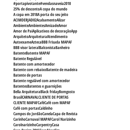
#MAPAFPortas
#Portalinda
#PortasMAPAF
#casadepraia
#orlando
#portaSuiça
#portadasala
#portapivotante
#vendasnaveia
2018
25% de desconto
A copa do mundo
A copa em 2018
A porta do seu jeito
ACIMDERJ
AD02
Acabamento
Alizar
Ambiente
Ambientes
Amizade
Amor
Amor de Pai
Aplicativos de decoração
App
Arquiteto
Arquitetura
Atendimento
Autoexame
Azteca
BBB Frisada MAPAF
BBB visor lateral
Balconista
Banheiro
Batente
Batente MAPAF
Batente Regulável
Batente com amortecedor
Batente com rebaixo
Batente de madeira
Batente de portas
Batente regulável com amortecedor
Batentes
Batentes e guarnições
Bella Arquitetura
Black friday
Bomgosto
Brasil
CARNAVAL
CLIENTE DE PORTAS
CLIENTE MAPAF
Café
Café com MAPAF
Café com portas
Caldinho
Campos do Jordão
Canela
Capa de Revista