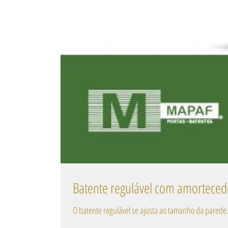
Batente regulável com amorteced