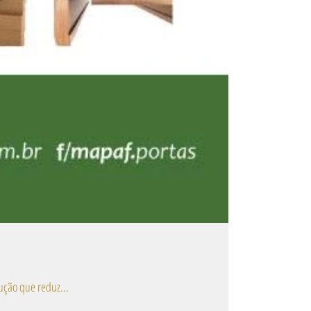
rede. O batente MAPAF também pode vir com o amortecedor de borracha. Uma solução que reduz...