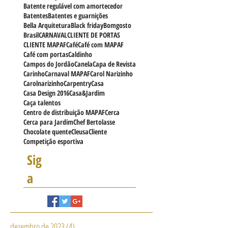
Batente com rebaixo
Batente de madeira
Batente de portas
Batente regulável com amortecedor
Batentes
Batentes e guarnições
Bella Arquitetura
Black friday
Bomgosto
Brasil
CARNAVAL
CLIENTE DE PORTAS
CLIENTE MAPAF
Café
Café com MAPAF
Café com portas
Caldinho
Campos do Jordão
Canela
Capa de Revista
Carinho
Carnaval MAPAF
Carol Narizinho
Carolnarizinho
Carpentry
Casa
Casa Design 2016
Casa&Jardim
Caça talentos
Centro de distribuição MAPAF
Cerca
Cerca para Jardim
Chef Bertolasse
Chocolate quente
Cleusa
Cliente
Competição esportiva
Sig
a