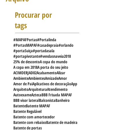
Arquivo
Procurar por
tags
#MAPAFPortas
#Portalinda
#PortasMAPAF
#casadepraia
#orlando
#portaSuiça
#portadasala
#portapivotante
#vendasnaveia
2018
25% de desconto
A copa do mundo
A copa em 2018
A porta do seu jeito
ACIMDERJ
AD02
Acabamento
Alizar
Ambiente
Ambientes
Amizade
Amor
Amor de Pai
Aplicativos de decoração
App
Arquiteto
Arquitetura
Atendimento
Autoexame
Azteca
BBB Frisada MAPAF
BBB visor lateral
Balconista
Banheiro
Batente
Batente MAPAF
Batente Regulável
Batente com amortecedor