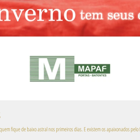
S
erno chegou e ele não é uma unanimidade. Há quem fique de baixo astral nos primeiros dias. E existem os apaixonados pel