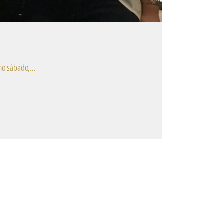
ados da equipe comercial interna da MAPAF Portas. Foi no último sábado,...