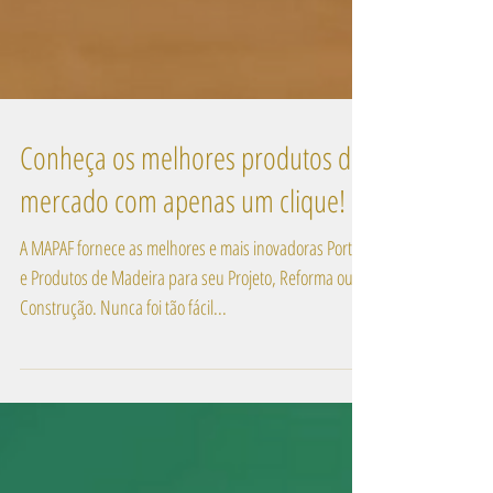
Conheça os melhores produtos do
mercado com apenas um clique!
A MAPAF fornece as melhores e mais inovadoras Portas
e Produtos de Madeira para seu Projeto, Reforma ou
Construção. Nunca foi tão fácil...