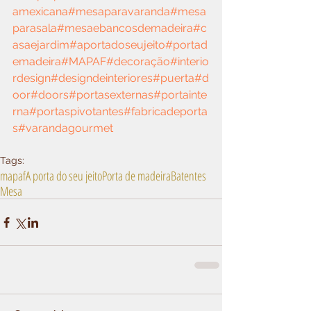
amexicana
#mesaparavaranda
#mesa
parasala
#mesaebancosdemadeira
#c
asaejardim
#aportadoseujeito
#portad
emadeira
#MAPAF
#decoração
#interio
rdesign
#designdeinteriores
#puerta
#d
oor
#doors
#portasexternas
#portainte
rna
#portaspivotantes
#fabricadeporta
s
#varandagourmet
Tags:
mapaf
A porta do seu jeito
Porta de madeira
Batentes
Mesa