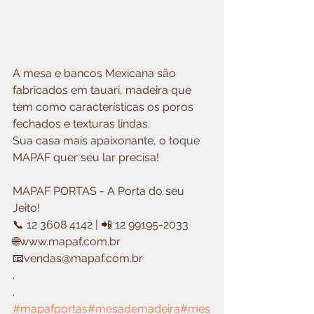
A mesa e bancos Mexicana são 
fabricados em tauari, madeira que 
tem como características os poros 
fechados e texturas lindas.
Sua casa mais apaixonante, o toque 
MAPAF quer seu lar precisa!
MAPAF PORTAS - A Porta do seu 
Jeito!
📞 12 3608 4142 | 📲 12 99195-2033
🌐www.mapaf.com.br
📧vendas@mapaf.com.br
.
.
#mapafportas
#mesademadeira
#mes