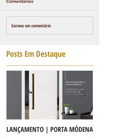
Comentários
Escreva um comentário
Posts Em Destaque
LANÇAMENTO | PORTA MÓDENA
A LINHA DE POR
agora é Linha 3b