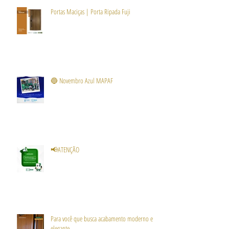
Portas Maciças | Porta Ripada Fuji
🔵 Novembro Azul MAPAF
📢ATENÇÃO
Para você que busca acabamento moderno e
elegante.