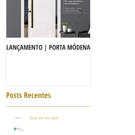
LANÇAMENTO | PORTA MÓDENA
A LINHA DE POR
agora é Linha 3b
Posts Recentes
Dicas com Tim Lopes