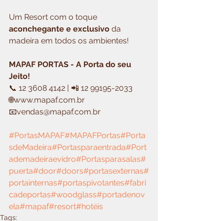
Um Resort com o toque 
aconchegante e exclusivo
 da 
madeira em todos os ambientes!
MAPAF PORTAS - A Porta do seu 
Jeito!
📞 12 3608 4142 | 📲 12 99195-2033
🌐www.mapaf.com.br
📧vendas@mapaf.com.br
#PortasMAPAF
#MAPAFPortas
#Porta
sdeMadeira
#Portasparaentrada
#Port
ademadeiraevidro
#Portasparasalas
#
puerta
#door
#doors
#portasexternas
#
portainternas
#portaspivotantes
#fabri
cadeportas
#woodglass
#portadenov
ela
#mapaf
#resort
#hotéis
Tags: