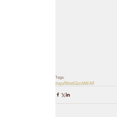
Tags:
mapaf
WoodGlass
MAX AIR