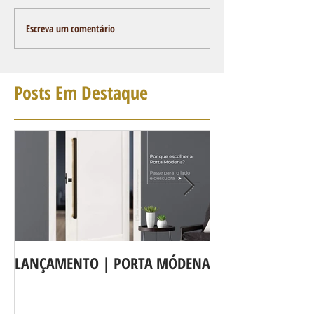
Escreva um comentário
Posts Em Destaque
LANÇAMENTO | PORTA MÓDENA
A LINHA DE POR
agora é Linha 3b