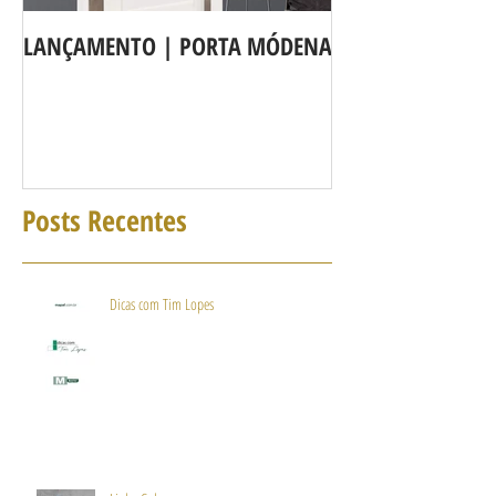
LANÇAMENTO | PORTA MÓDENA
A LINHA DE POR
agora é Linha 3b
Posts Recentes
Dicas com Tim Lopes