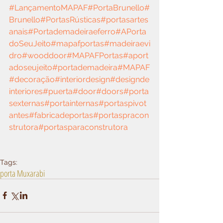
#LançamentoMAPAF
#PortaBrunello
#
Brunello
#PortasRústicas
#portasartes
anais
#Portademadeiraeferro
#APorta
doSeuJeito
#mapafportas
#madeiraevi
dro
#wooddoor
#MAPAFPortas
#aport
adoseujeito
#portademadeira
#MAPAF
#decoração
#interiordesign
#designde
interiores
#puerta
#door
#doors
#porta
sexternas
#portainternas
#portaspivot
antes
#fabricadeportas
#portaspracon
strutora
#portasparaconstrutora
Tags:
porta Muxarabi