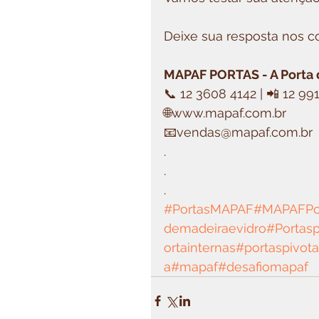
Deixe sua resposta nos c
MAPAF PORTAS - A Porta d
📞 12 3608 4142 | 📲 12 9
🌐www.mapaf.com.br
📧vendas@mapaf.com.br
.
.
.
#PortasMAPAF
#MAPAFPo
demadeiraevidro
#Portasp
ortainternas
#portaspivot
a
#mapaf
#desafiomapaf