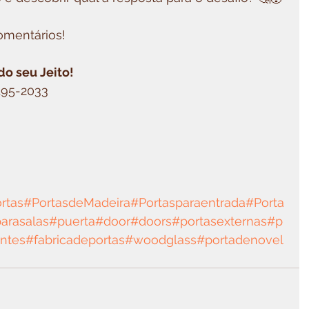
omentários!
o seu Jeito!
9195-2033
rtas
#PortasdeMadeira
#Portasparaentrada
#Porta
arasalas
#puerta
#door
#doors
#portasexternas
#p
antes
#fabricadeportas
#woodglass
#portadenovel