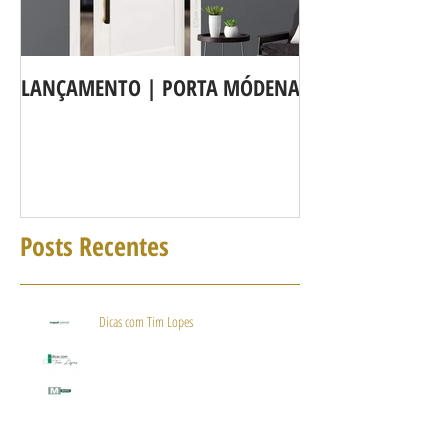
LANÇAMENTO | PORTA MÓDENA
A LINHA DE POR
agora é Linha 3b
Posts Recentes
Dicas com Tim Lopes