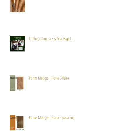
Conheça a nossa História Mapaf...
Portas Maciças | Porta Celeiro
Portas Maciças | Porta Ripada Fuji