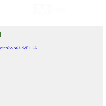
!
atch?v=bXJ-nVElLUA