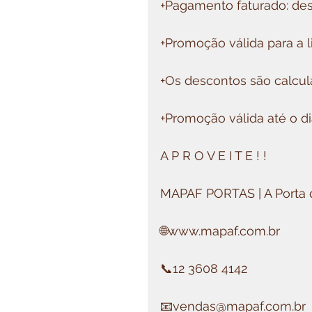
+Pagamento faturado: de
+Promoção válida para a 
+Os descontos são calcula
+Promoção válida até o d
A P R O V E I T E ! !
MAPAF PORTAS | A Porta d
🌐www.mapaf.com.br
📞12 3608 4142
📧vendas@mapaf.com.br