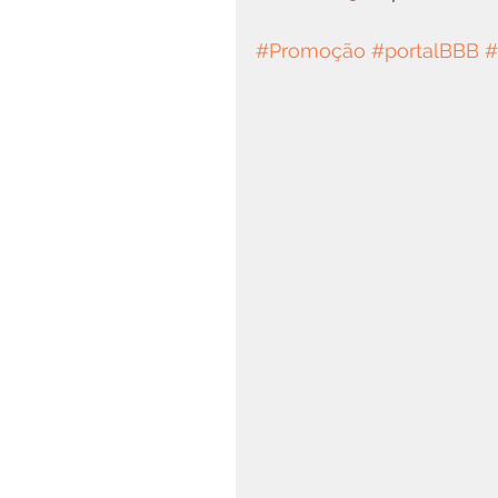
#Promoção
#portalBBB
#