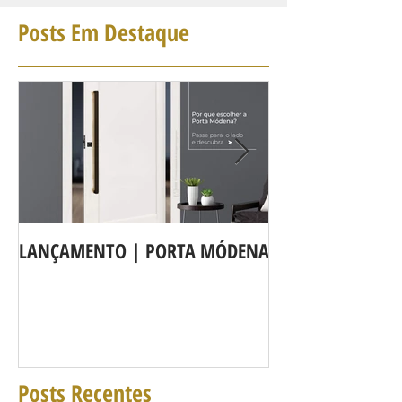
Posts Em Destaque
LANÇAMENTO | PORTA MÓDENA
A LINHA DE POR
agora é Linha 3b
Posts Recentes