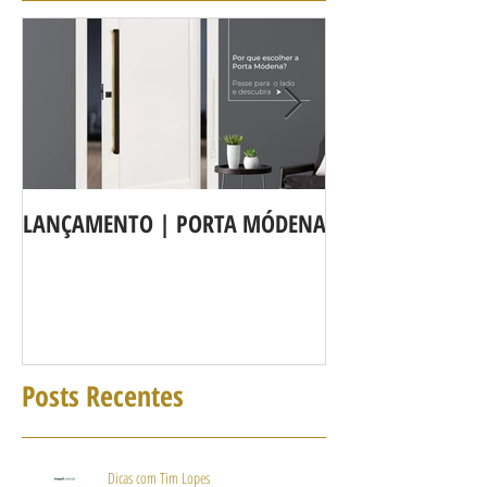
LANÇAMENTO | PORTA MÓDENA
A LINHA DE POR
agora é Linha 3b
Posts Recentes
Dicas com Tim Lopes