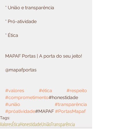
* União e transparência
* Pró-atividade
* Ética
MAPAF Portas | A porta do seu jeito!
@mapafportas
#valores
#ética
#respeito
#comprometimento
#honestidade 
#união
#transparência
#próatividade
#MAPAF 
#PortasMapaf
Tags:
Valores
Ética
Honestidade
União
Transparência