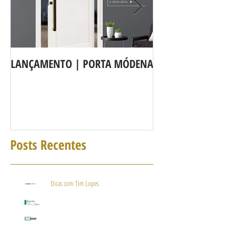
LANÇAMENTO | PORTA MÓDENA
A LINHA DE POR
agora é Linha 3b
Posts Recentes
Dicas com Tim Lopes