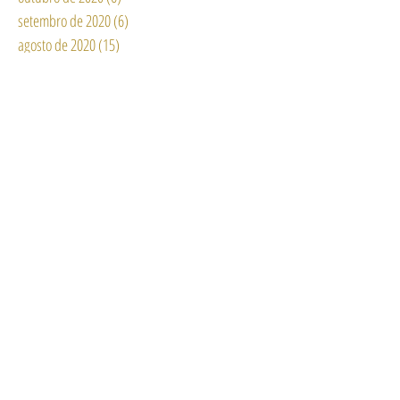
setembro de 2020
(6)
6 posts
agosto de 2020
(15)
15 posts
julho de 2020
(11)
11 posts
junho de 2020
(13)
13 posts
maio de 2020
(6)
6 posts
abril de 2020
(11)
11 posts
março de 2020
(8)
8 posts
fevereiro de 2020
(3)
3 posts
janeiro de 2020
(8)
8 posts
dezembro de 2019
(2)
2 posts
novembro de 2019
(4)
4 posts
outubro de 2019
(9)
9 posts
setembro de 2019
(10)
10 posts
Procurar por tags