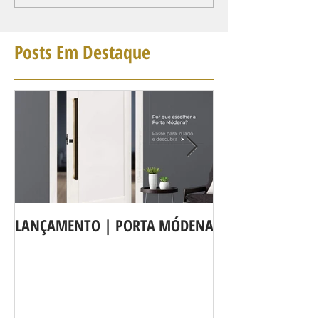
Posts Em Destaque
LANÇAMENTO | PORTA MÓDENA
A LINHA DE POR
agora é Linha 3b