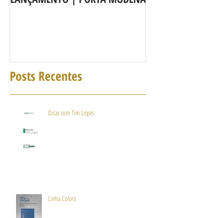
agora é Linha 3b
Posts Recentes
Dicas com Tim Lopes
Linha Colors