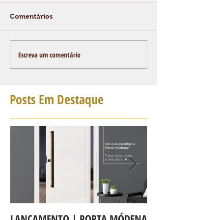
Comentários
Escreva um comentário
Posts Em Destaque
LANÇAMENTO | PORTA MÓDENA
A LINHA DE POR