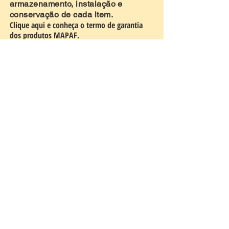
armazenamento, instalação e
conservação de cada item.
Clique aqui e conheça o termo de garantia
dos produtos MAPAF.
Rodovia Washington Luiz, 2651, b
airro Água Quente -
Tremembé/ SP
CEP
12122-710
|
CNPJ
10.873.942
/0001-38
Acesse o menu
Trabalhe conosco
Nossa história
Compre com
Seja um
revendedor
revendedor
Login parceiros
Entre em contato
Ajuda Pós-Venda
Blog