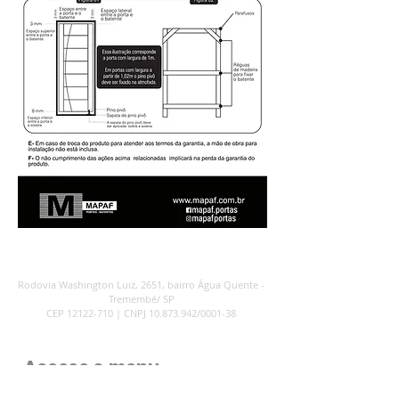
Rodovia Washington Luiz, 2651, b
airro Água Quente -
Tremembé/ SP
CEP
12122-710
|
CNPJ
10.873.942
/0001-38
Acesse o menu
Trabalhe conosco
Nossa história