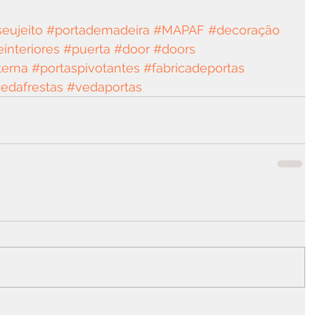
eujeito
#portademadeira
#MAPAF
#decoração
interiores
#puerta
#door
#doors
terna
#portaspivotantes
#fabricadeportas
edafrestas
#vedaportas