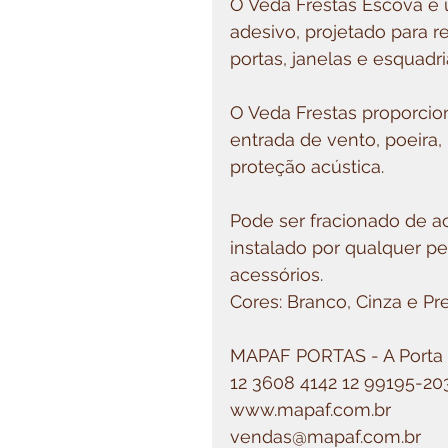
O Veda Frestas Escova é 
adesivo, projetado para r
portas, janelas e esquadr
⠀
O Veda Frestas proporcio
entrada de vento, poeira,
proteção acústica.⠀ ⠀
Pode ser fracionado de a
instalado por qualquer p
acessórios. ⠀ ⠀
Cores: Branco, Cinza e Pr
⠀ ⠀
MAPAF PORTAS - A Porta 
12 3608 4142 12 99195-2
www.mapaf.com.br⠀
vendas@mapaf.com.br⠀