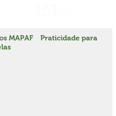
ios MAPAF⠀ Praticidade para
elas⠀