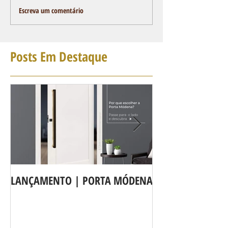
Escreva um comentário
Posts Em Destaque
LANÇAMENTO | PORTA MÓDENA
A LINHA DE POR
agora é Linha 3b