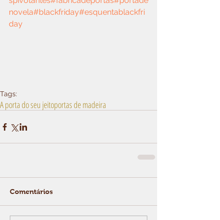
spivotantes
#fabricadeportas
#portade
novela
#blackfriday
#esquentablackfri
day
Tags:
A porta do seu jeito
portas de madeira
Comentários