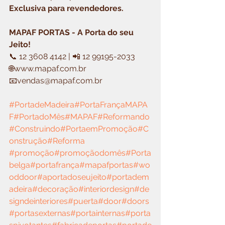
Exclusiva para revendedores.
MAPAF PORTAS - A Porta do seu 
Jeito!
📞 12 3608 4142 | 📲 12 99195-2033
🌐www.mapaf.com.br
📧vendas@mapaf.com.br
#PortadeMadeira
#PortaFrançaMAPA
F
#PortadoMês
#MAPAF
#Reformando
#Construindo
#PortaemPromoção
#C
onstrução
#Reforma
#promoção
#promoçãodomês
#Porta
belga
#portafrança
#mapafportas
#wo
oddoor
#aportadoseujeito
#portadem
adeira
#decoração
#interiordesign
#de
signdeinteriores
#puerta
#door
#doors
#portasexternas
#portainternas
#porta