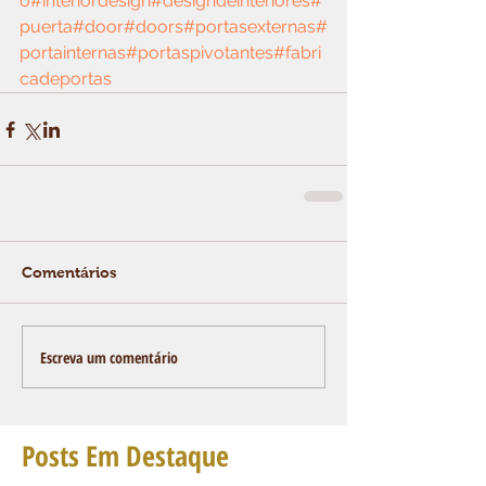
o
#interiordesign
#designdeinteriores
#
puerta
#door
#doors
#portasexternas
#
portainternas
#portaspivotantes
#fabri
cadeportas
Comentários
Escreva um comentário
Posts Em Destaque