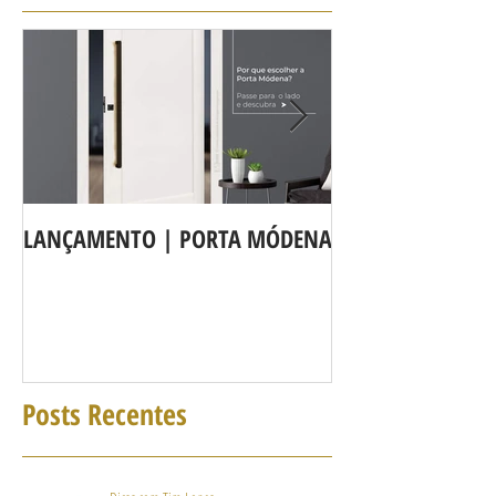
LANÇAMENTO | PORTA MÓDENA
A LINHA DE POR
agora é Linha 3b
Posts Recentes