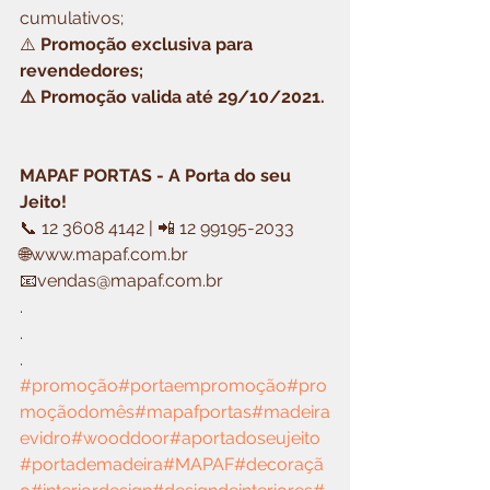
cumulativos;
⚠️ 
Promoção exclusiva para 
revendedores;
⚠️ Promoção valida até 29/10/2021.
MAPAF PORTAS - A Porta do seu 
Jeito!
📞 12 3608 4142 | 📲 12 99195-2033
🌐www.mapaf.com.br
📧vendas@mapaf.com.br
.
.
.
#promoção
#portaempromoção
#pro
moçãodomês
#mapafportas
#madeira
evidro
#wooddoor
#aportadoseujeito
#portademadeira
#MAPAF
#decoraçã