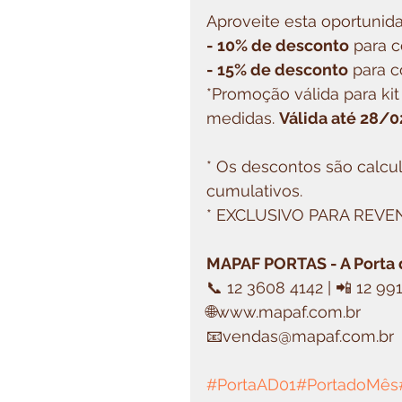
Aproveite esta oportunid
- 10% de desconto
 para 
- 15% de desconto
 para 
*Promoção válida para ki
medidas. 
Válida até 28/0
* Os descontos são calcul
cumulativos.
* EXCLUSIVO PARA REV
MAPAF PORTAS - A Porta d
📞 12 3608 4142 | 📲 12 9
🌐www.mapaf.com.br
📧vendas@mapaf.com.br
#PortaAD01
#PortadoMês