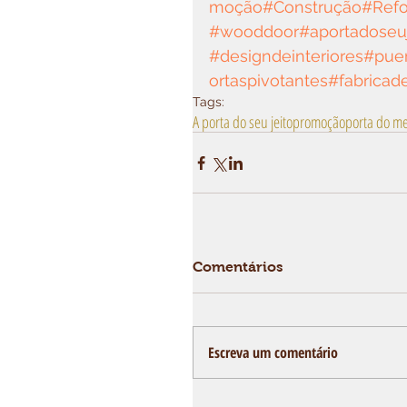
moção
#Construção
#Ref
#wooddoor
#aportadoseuj
#designdeinteriores
#puer
ortaspivotantes
#fabricad
Tags:
A porta do seu jeito
promoção
porta do m
Comentários
Escreva um comentário