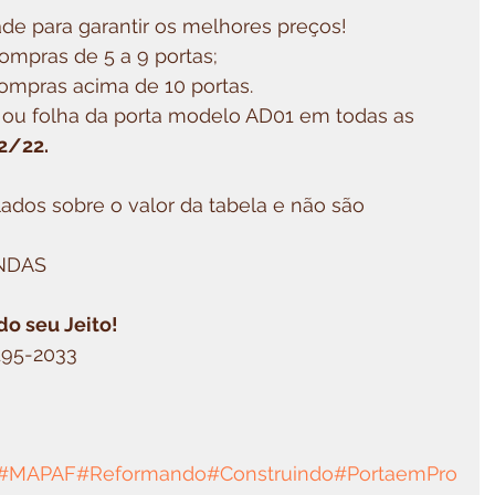
ade para garantir os melhores preços!
compras de 5 a 9 portas;
compras acima de 10 portas.
t ou folha da porta modelo AD01 em todas as 
2/22. 
ados sobre o valor da tabela e não são 
ENDAS
o seu Jeito!
9195-2033
#MAPAF
#Reformando
#Construindo
#PortaemPro