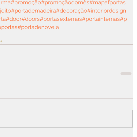
orma
#promoção
#promoçãodomês
#mapafportas
eito
#portademadeira
#decoração
#interiordesign
ta
#door
#doors
#portasexternas
#portainternas
#p
eportas
#portadenovela
es