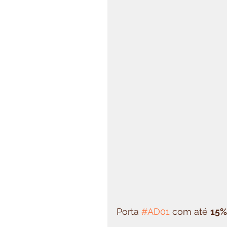
Porta 
#AD01
 com até 
15%