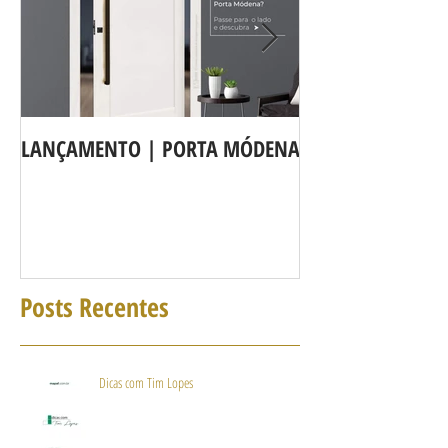
LANÇAMENTO | PORTA MÓDENA
A LINHA DE POR
agora é Linha 3b
Posts Recentes
Dicas com Tim Lopes