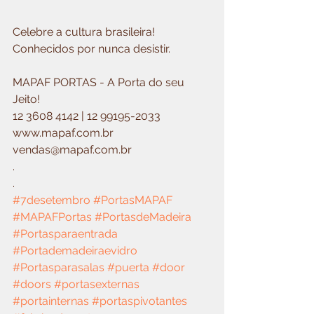
Celebre a cultura brasileira!
Conhecidos por nunca desistir.
MAPAF PORTAS - A Porta do seu 
Jeito!
12 3608 4142 | 12 99195-2033
www.mapaf.com.br
vendas@mapaf.com.br
.
.
#7desetembro
#PortasMAPAF
#MAPAFPortas
#PortasdeMadeira
#Portasparaentrada
#Portademadeiraevidro
#Portasparasalas
#puerta
#door
#doors
#portasexternas
#portainternas
#portaspivotantes