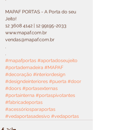
MAPAF PORTAS - A Porta do seu 
Jeito!
12 3608 4142 | 12 99195-2033
www.mapaf.com.br
vendas@mapaf.com.br
.
.
#mapafportas
#aportadoseujeito
#portademadeira
#MAPAF
#decoração
#interiordesign
#designdeinteriores
#puerta
#door
#doors
#portasexternas
#portainterna
#portaspivotantes
#fabricadeportas
#acessóriosparaportas
#vedaportasadesivo
#vedaportas