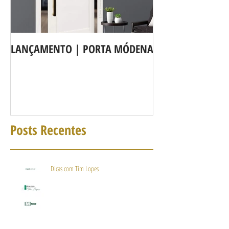
LANÇAMENTO | PORTA MÓDENA
A LINHA DE POR
agora é Linha 3b
Posts Recentes
Dicas com Tim Lopes