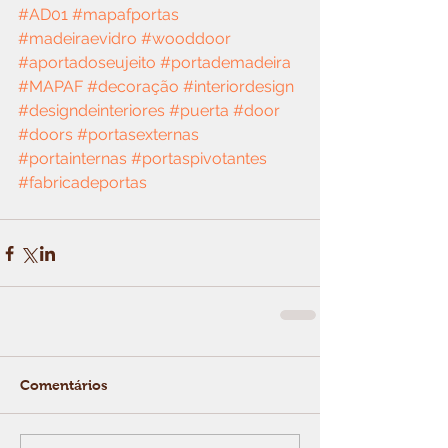
#AD01
#mapafportas
#madeiraevidro
#wooddoor
#aportadoseujeito
#portademadeira
#MAPAF
#decoração
#interiordesign
#designdeinteriores
#puerta
#door
#doors
#portasexternas
#portainternas
#portaspivotantes
#fabricadeportas
Comentários