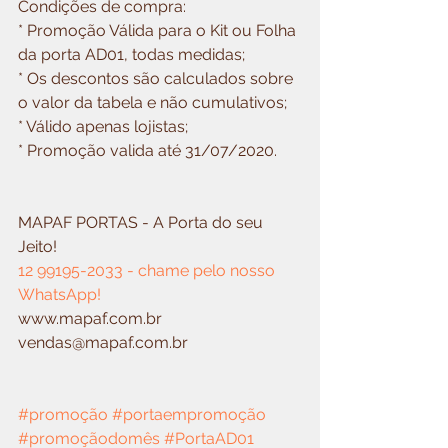
Condições de compra: 
* Promoção Válida para o Kit ou Folha 
da porta AD01, todas medidas; 
* Os descontos são calculados sobre 
o valor da tabela e não cumulativos; 
* Válido apenas lojistas; 
* Promoção valida até 31/07/2020.
MAPAF PORTAS - A Porta do seu 
Jeito! 
12 99195-2033 - chame pelo nosso 
WhatsApp!
www.mapaf.com.br
vendas@mapaf.com.br
#promoção
#portaempromoção
#promoçãodomês
#PortaAD01