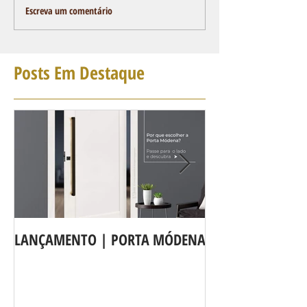
Escreva um comentário
Posts Em Destaque
LANÇAMENTO | PORTA MÓDENA
A LINHA DE POR
agora é Linha 3b