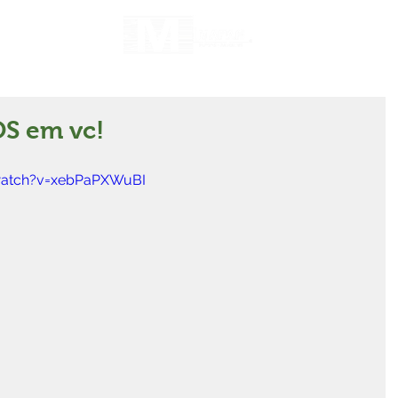
S em vc!
watch?v=xebPaPXWuBI