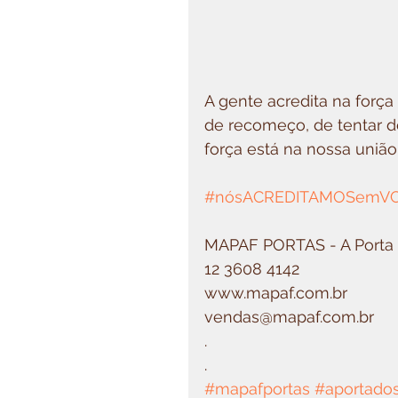
A gente acredita na forç
de recomeço, de tentar de
força está na nossa união
#nósACREDITAMOSemV
MAPAF PORTAS - A Porta d
12 3608 4142
www.mapaf.com.br
vendas@mapaf.com.br
.
.
#mapafportas
#aportados