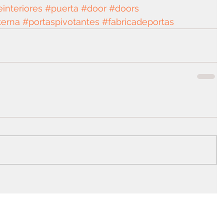
interiores
#puerta
#door
#doors
terna
#portaspivotantes
#fabricadeportas