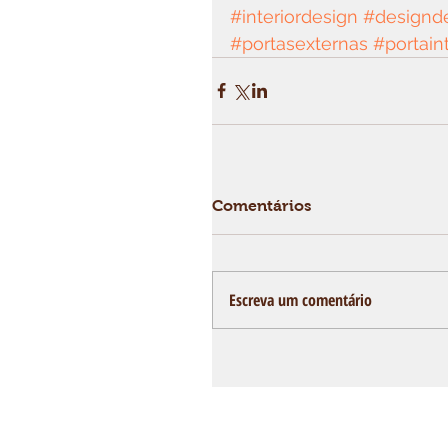
#interiordesign
#designde
#portasexternas
#portain
Comentários
Escreva um comentário