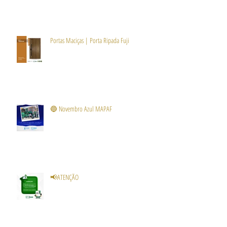
Portas Maciças | Porta Ripada Fuji
🔵 Novembro Azul MAPAF
📢ATENÇÃO