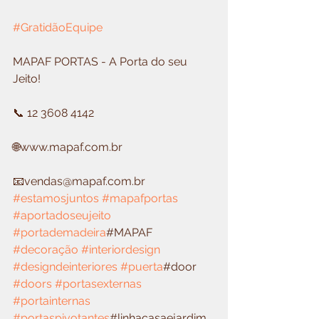
#GratidãoEquipe
MAPAF PORTAS - A Porta do seu 
Jeito!
📞 12 3608 4142
🌐www.mapaf.com.br
📧vendas@mapaf.com.br
#estamosjuntos
#mapafportas
#aportadoseujeito
#portademadeira
#MAPAF 
#decoração
#interiordesign
#designdeinteriores
#puerta
#door 
#doors
#portasexternas
#portainternas
#portaspivotantes
#linhacasaejardim 